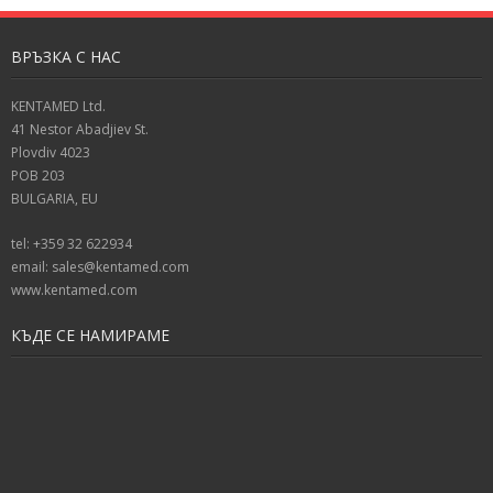
ВРЪЗКА С НАС
KENTAMED Ltd.
41 Nestor Abadjiev St.
Plovdiv 4023
POB 203
BULGARIA, EU
tel: +359 32 622934
email: sales@kentamed.com
www.kentamed.com
КЪДЕ СЕ НАМИРАМЕ