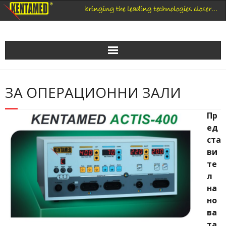
Skip
to
content
ЗА ОПЕРАЦИОННИ ЗАЛИ
Пр
ед
ста
ви
те
л
на
но
ва
та