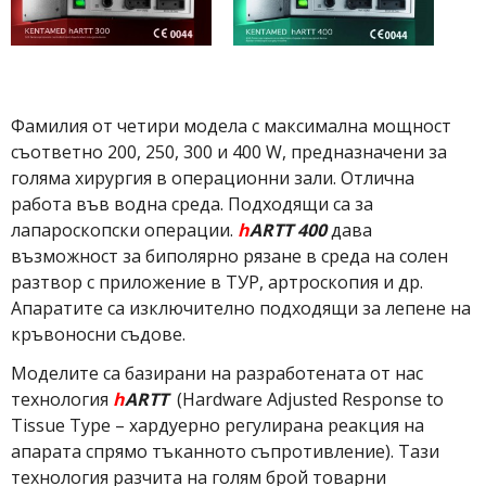
Фамилия от четири модела с максимална мощност
съответно 200, 250, 300 и 400 W, предназначени за
голяма хирургия в операционни зали. Отлична
работа във водна среда. Подходящи са за
лапароскопски операции.
h
ARTT
400
дава
възможност за биполярно рязане в среда на солен
разтвор с приложение в ТУР, артроскопия и др.
Апаратите са изключително подходящи за лепене на
кръвоносни съдове.
Моделите са базирани на разработената от нас
технология
h
ARTT
(Hardware Adjusted Response to
Tissue Type – хардуерно регулирана реакция на
апарата спрямо тъканното съпротивление). Тази
технология разчита на голям брой товарни