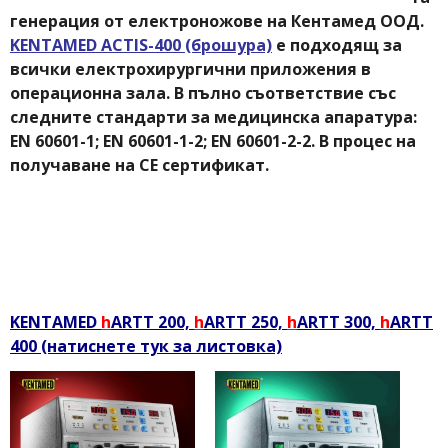
генерация от електроножове на Кентамед ООД.
KENTAMED ACTIS-400 (брошура)
е подходящ за
всички електрохирургични приложения в
операционна зала. В пълно съответствие със
следните стандарти за медицинска апаратура:
EN 60601-1; EN 60601-1-2; EN 60601-2-2. В процес на
получаване на СЕ сертификат.
KENTAMED
h
ARTT 200,
h
ARTT 250,
h
ARTT 300,
h
ARTT
400 (натиснете тук за листовка)