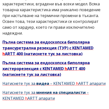
характеристики, вградени във всеки модел. Всяка
товарна характеристика има уникално поведение
при настъпване на термични промени в тъканта.
Освен това, тези характеристики се контролират
само от хардуер, което ги прави изключително
надеждни.
Пълна система за ендоскопска биполярна
трансуретрална резекция (ТУР) с KENTAMED
h
ARTT 400 (натиснете тук за листовка)
Пълна система за ендоскопска биполярна
хистерорезекция с KENTAMED
h
ARTT 400
(натиснете тук за листовка)
Натиснете тук за
видеа
– KENTAMED
h
ARTT апарати
Натиснете тук за
мнения на специалисти
–
KENTAMED
h
ARTT апарати